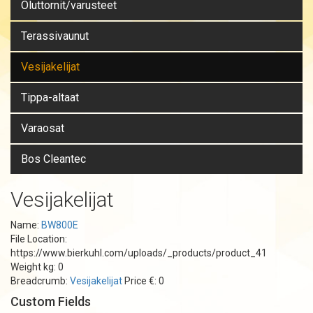
Oluttornit/varusteet
Terassivaunut
Vesijakelijat
Tippa-altaat
Varaosat
Bos Cleantec
Vesijakelijat
Name:
BW800E
File Location:
https://www.bierkuhl.com/uploads/_products/product_41
Weight kg: 0
Breadcrumb:
Vesijakelijat
Price €: 0
Custom Fields