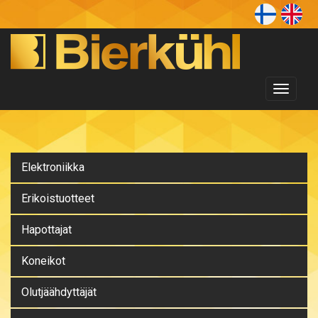
Toggl
naviga
Elektroniikka
Erikoistuotteet
Hapottajat
Koneikot
Olutjäähdyttäjät