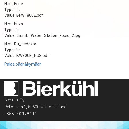
Nimi: Esite
Type: file
Value: BFW_800E.pdf
Nimi: Kuva
Type: file
Value: thumb_Water_Station_kopio_2.jpg
Nimi: Ru_tiedosto
Type: file
Value: BW800E_RUS.pdf
Palaa päänäkymään
Bierkühl Oy
Pellonlaita 1, 50600 Mikkeli Finland
+358 440 178 111
Rekisteri ja tietosuojaseloste