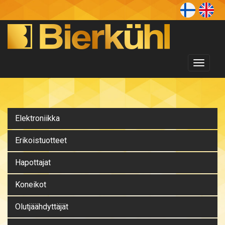
Toggl
naviga
Elektroniikka
Erikoistuotteet
Hapottajat
Koneikot
Olutjäähdyttäjät