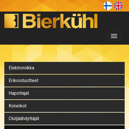
Toggl
naviga
Elektroniikka
Erikoistuotteet
Hapottajat
Koneikot
Olutjäähdyttäjät