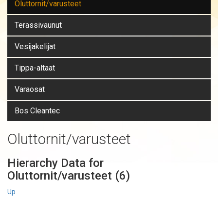
Oluttornit/varusteet
Terassivaunut
Vesijakelijat
Tippa-altaat
Varaosat
Bos Cleantec
Oluttornit/varusteet
Hierarchy Data for
Oluttornit/varusteet (6)
Up