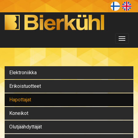
Toggl
naviga
Elektroniikka
Erikoistuotteet
Hapottajat
Koneikot
Olutjäähdyttäjät