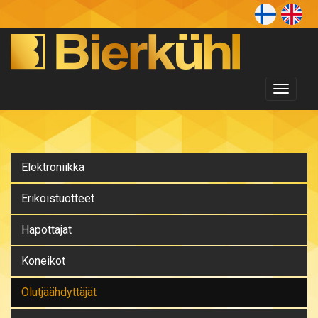
Toggl
naviga
Elektroniikka
Erikoistuotteet
Hapottajat
Koneikot
Olutjäähdyttäjät