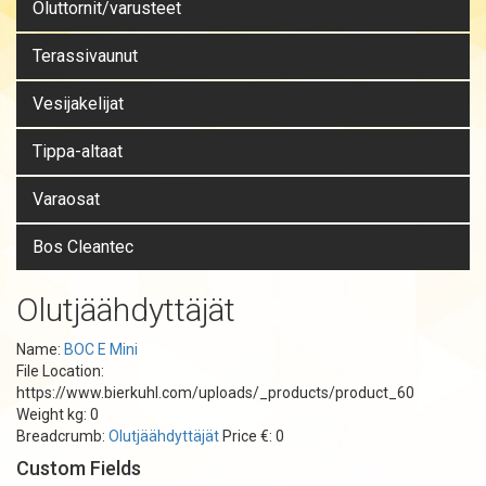
Oluttornit/varusteet
Terassivaunut
Vesijakelijat
Tippa-altaat
Varaosat
Bos Cleantec
Olutjäähdyttäjät
Name:
BOC E Mini
File Location:
https://www.bierkuhl.com/uploads/_products/product_60
Weight kg: 0
Breadcrumb:
Olutjäähdyttäjät
Price €: 0
Custom Fields